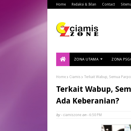
Home
Redaksi & Iklan
Contact
Sitem
ZONA UTAMA
ZONA PSG
Home
Ciamis
Terkait Wabup, Semua Parpol
Terkait Wabup, Sem
Ada Keberanian?
by -
ciamiszone
on -
6:50 PM