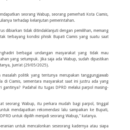
endapatkan seorang Wabup, seorang pemerhati Kota Ciamis,
ulianya terhadap kelanjutan pemerintahan.
us dibiarkan tidak ditindaklanjuti dengan pemilihan, memang
 tak terbayang kondisi phisik Bupati Ciamis yang suatu saat
enghadiri berbagai undangan masyarakat yang tidak mau
ntahan yang setumpuk. Jika saja ada Wabup, sudah dipastikan
atanya, Jum’at (29/05/2025).
h masalah politik yang tentunya merupakan tanggungjawab
da di Ciamis, sementara masyarakat saat ini justru ada yang
i gantinya? Padahal itu tugas DPRD melalui parpol masing-
t seorang Wabup, itu perkara mudah bagi parpol, tinggal
untuk mendapatkan rekomendasi lalu sampaikan ke Bupati,
DPRD untuk dipilih menjadi seorang Wabup,” katanya.
beranian untuk mencalonkan seseorang kadernya atau siapa