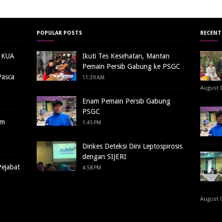
POPULAR POSTS
RECENT
n KUA
Ikuti Tes Kesehatan, Mantan
Pemain Persib Gabung ke PSGC
asca
11:39 AM
August 0
Enam Pemain Persib Gabung
PSGC
am
1:45 PM
Dinkes Deteksi Dini Leptospirosis
dengan SIJERI
Pejabat
4:58 PM
August 0