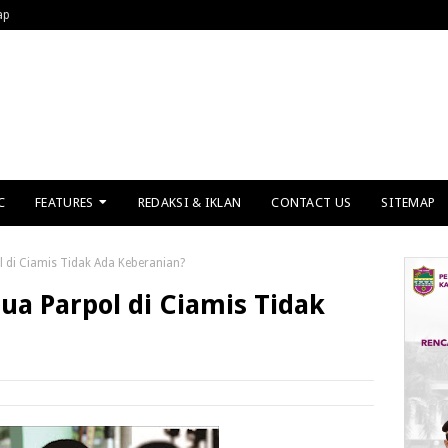
ap
C
FEATURES
REDAKSI & IKLAN
CONTACT US
SITEMAP
 di Ciamis Tidak Ada Keberanian?
ua Parpol di Ciamis Tidak