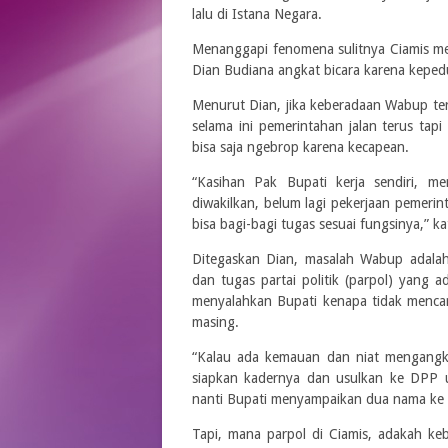
lalu di Istana Negara.
Menanggapi fenomena sulitnya Ciamis m
Dian Budiana angkat bicara karena keped
Menurut Dian, jika keberadaan Wabup ter
selama ini pemerintahan jalan terus tapi
bisa saja ngebrop karena kecapean.
“Kasihan Pak Bupati kerja sendiri, m
diwakilkan, belum lagi pekerjaan pemeri
bisa bagi-bagi tugas sesuai fungsinya,” k
Ditegaskan Dian, masalah Wabup adala
dan tugas partai politik (parpol) yang a
menyalahkan Bupati kenapa tidak mencar
masing.
“Kalau ada kemauan dan niat mengangka
siapkan kadernya dan usulkan ke DPP 
nanti Bupati menyampaikan dua nama ke 
Tapi, mana parpol di Ciamis, adakah ke