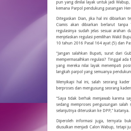
pun yang dinilai layak untuk jadi Wabup, 
kemana Parpol pendukung pasangan Herd
Ditegaskan Dian, jika hal ini dibiarkan 
Ciamis akan dibiarkan berlarut tanpa
regulasinya sudah jelas sesuai arahan 
menjelaskan regulasi pemilihan Wakil Bu
10 tahun 2016 Pasal 164 ayat (5) dan Pas
“Jangan salahkan Bupati, surat dari G
mempermasalhkan regulasi? Tinggal ada t
yang mereka nilai layak menempati po
langkah parpol yang semuanya pendukung
Menyikapi hal ini, salah seorang kade
berproses dan mengusung seorang kader
“Saya tidak berhak menjawab karena sa
sedang memproses pengusungan salah s
selanjutnya diteruskan ke DPP,” katanya.
Diperoleh informasi juga, ternyata
diusulkan menjadi Calon Wabup, tetapi j