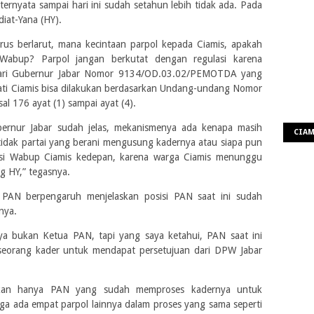
ternyata sampai hari ini sudah setahun lebih tidak ada. Pada
iat-Yana (HY).
terus berlarut, mana kecintaan parpol kepada Ciamis, apakah
 Wabup? Parpol jangan berkutat dengan regulasi karena
dari Gubernur Jabar
Nomor 9134/OD.03.02/PEMOTDA yang
pati Ciamis bisa dilakukan berdasarkan Undang-undang Nomor
al 176 ayat (1) sampai ayat (4).
ubernur Jabar sudah jelas, mekanismenya ada kenapa masih
CIA
idak partai yang berani mengusung kadernya atau siapa pun
sisi Wabup Ciamis kedepan, karena warga Ciamis menunggu
 HY,” tegasnya.
r PAN berpengaruh menjelaskan posisi PAN saat ini sudah
nya.
ya bukan Ketua PAN, tapi yang saya ketahui, PAN saat ini
eorang kader untuk mendapat persetujuan dari DPW Jabar
 bukan hanya PAN yang sudah memproses kadernya untuk
uga ada empat parpol lainnya dalam proses yang sama seperti