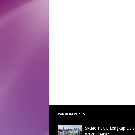
RANDOM POSTS
Skuad PSGC Lengkap Dal
Waktu Dekat