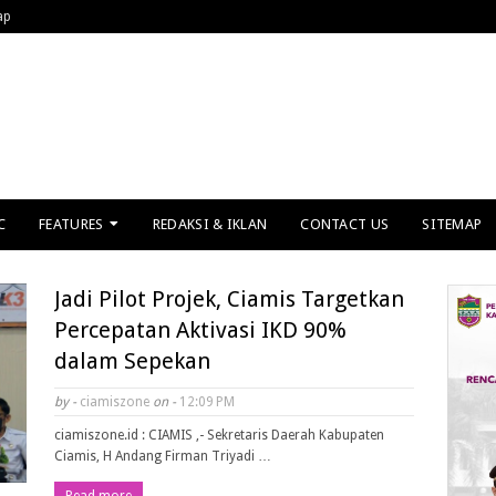
ap
C
FEATURES
REDAKSI & IKLAN
CONTACT US
SITEMAP
Jadi Pilot Projek, Ciamis Targetkan
Percepatan Aktivasi IKD 90%
dalam Sepekan
by -
ciamiszone
on -
12:09 PM
ciamiszone.id : CIAMIS ,- Sekretaris Daerah Kabupaten
Ciamis, H Andang Firman Triyadi …