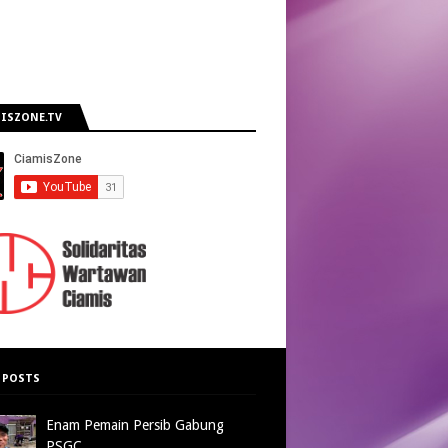
ISZONE.TV
 POSTS
Enam Pemain Persib Gabung
PSGC