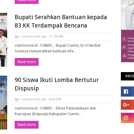
Read more
Bupati Serahkan Bantuan kepada
83 KK Terdampak Bencana
by -
ciamiszone
on -
11:36 AM
ciamiszone.id : CIAMIS ,- Bupati Ciamis, Dr H Herdiat
Sunarya menyerahkan bantuan infa…
Read more
SOCI
90 Siswa Ikuti Lomba Bertutur
Dispusip
by -
ciamiszone
on -
4:42 PM
ciamiszone.id : CIAMIS ,- Dinas Perpustakaan dan
Kearsipan (Dispusip) Kabupaten Ciamis…
Read more